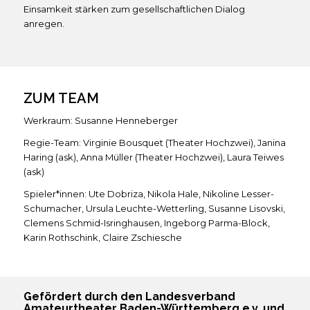
Einsamkeit stärken zum gesellschaftlichen Dialog
anregen.
ZUM TEAM
Werkraum:
Susanne Henneberger
Regie-Team:
Virginie Bousquet (Theater Hochzwei),
Janina
Haring (ask),
Anna Müller (Theater Hochzwei),
Laura Teiwes
(ask)
Spieler*innen:
Ute Dobriza,
Nikola Hale,
Nikoline Lesser-
Schumacher,
Ursula Leuchte-Wetterling,
Susanne Lisovski,
Clemens Schmid-Isringhausen,
Ingeborg Parma-Block,
Karin Rothschink,
Claire Zschiesche
Gefördert durch den Landesverband
Amateurtheater Baden-Württemberg e.v. und